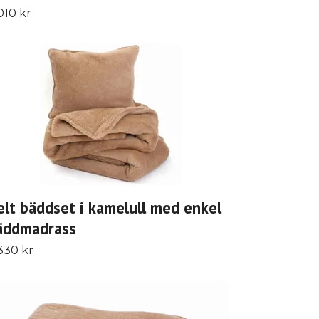
010 kr
elt bäddset i kamelull med enkel
äddmadrass
330 kr