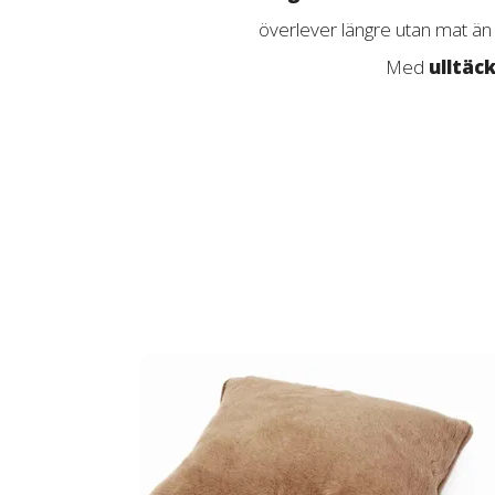
överlever längre utan mat än
Med
ulltäc