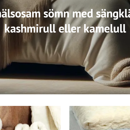
älsosam sömn med sängklä
kashmirull eller kamelull