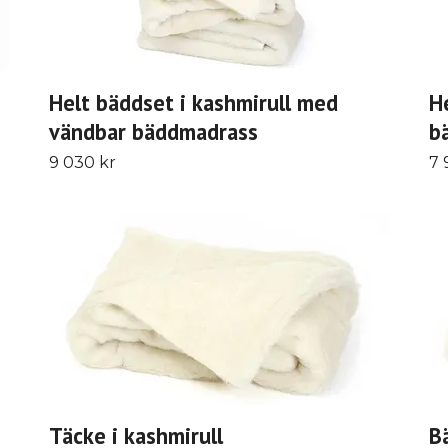
Helt bäddset i kashmirull med
H
vändbar bäddmadrass
b
9 030 kr
7 
Täcke i kashmirull
B