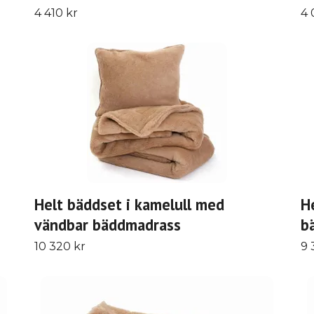
4 410 kr
4 
Helt bäddset i kamelull med
H
vändbar bäddmadrass
b
10 320 kr
9 