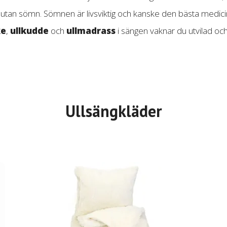
 utan sömn. Sömnen är livsviktig och kanske den bästa medic
ke
,
ullkudde
och
ullmadrass
i sängen vaknar du utvilad och 
Ullsängkläder