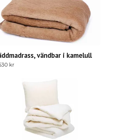
äddmadrass, vändbar i kamelull
630 kr