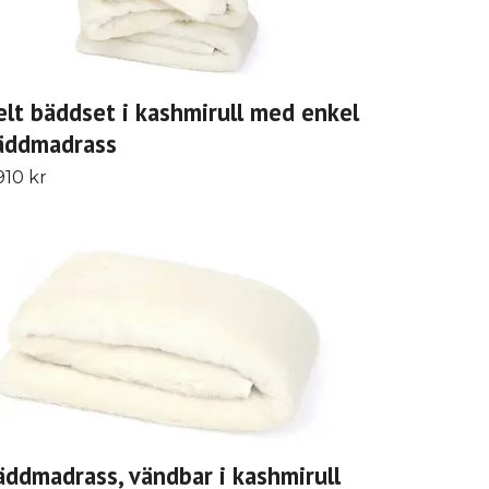
elt bäddset i kashmirull med enkel
äddmadrass
910 kr
äddmadrass, vändbar i kashmirull