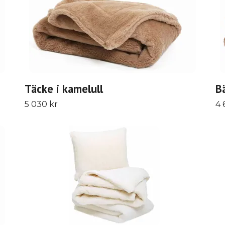
Täcke i kamelull
B
5 030 kr
4 