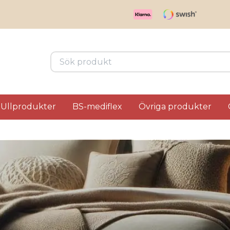
Ullprodukter
BS-mediflex
Övriga produkter