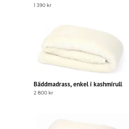
1 390 kr
Bäddmadrass, enkel i kashmirull
2 800 kr