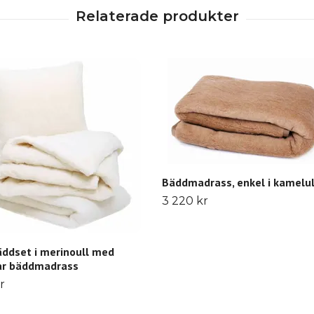
Bäddmadrass, enkel i kamelul
3 220 kr
äddset i merinoull med
ar bäddmadrass
r