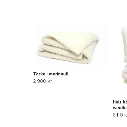
Täcke i merinoull
2 900 kr
Helt b
vändb
6 110 k