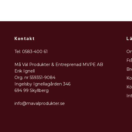
Kontakt
L
Tel: 0583-400 61
Om
Fr
Må Väl Produkter & Entreprenad MVPE AB
Br
Erik Ignell
Org. nr 559351-9084
Ko
Ingelsby Ignellagården 346
Kö
694 99 Skyllberg
In
info@mavalprodukter.se