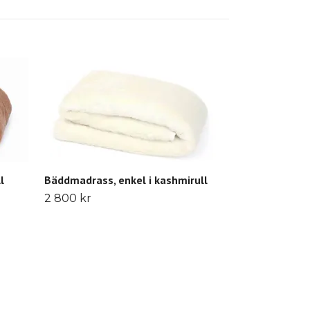
Kudde i kashm
1 390 kr
l
Bäddmadrass, enkel i kashmirull
2 800 kr