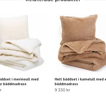
äddset i merinoull med
Helt bäddset i kamelull med 
ar bäddmadrass
bäddmadrass
r
9 330 kr