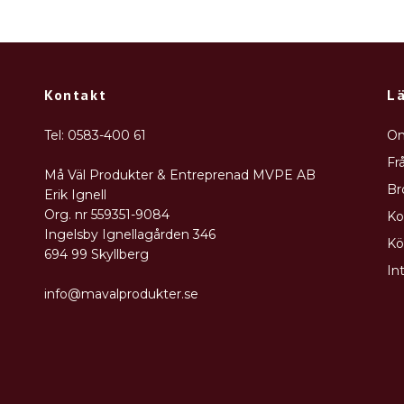
Kontakt
L
Tel: 0583-400 61
Om
Fr
Må Väl Produkter & Entreprenad MVPE AB
Br
Erik Ignell
Org. nr 559351-9084
Ko
Ingelsby Ignellagården 346
Kö
694 99 Skyllberg
In
info@mavalprodukter.se