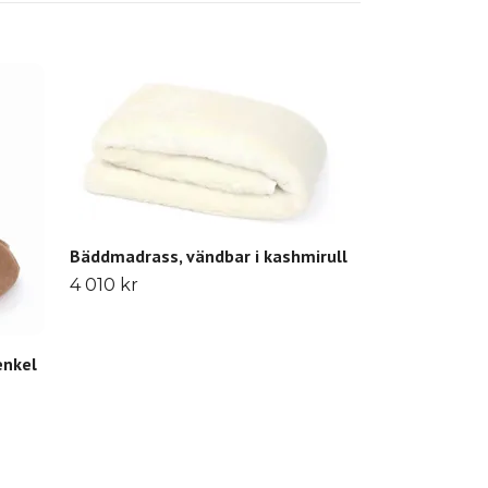
Kudde i kashm
1 390 kr
Bäddmadrass, vändbar i kashmirull
4 010 kr
enkel