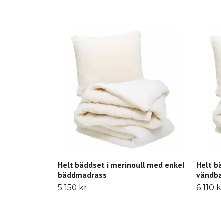
Helt bäddset i merinoull med enkel
Helt b
bäddmadrass
vändb
5 150 kr
6 110 k