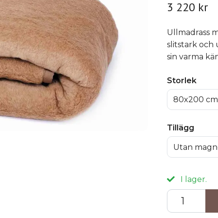
3 220 kr
Ullmadrass m
slitstark och
sin varma kä
Storlek
80x200 cm
Tillägg
Utan magn
I lager.